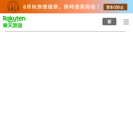
to
top
page
新
廣島市現代美術館
2026/8/20
-
2026/8/21
每間
2
人
•
1
間房