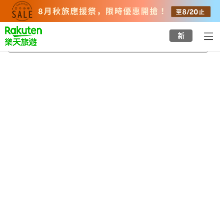
to
top
page
新
牛田站
2026/8/22
-
2026/8/23
每間
2
人
•
1
間房