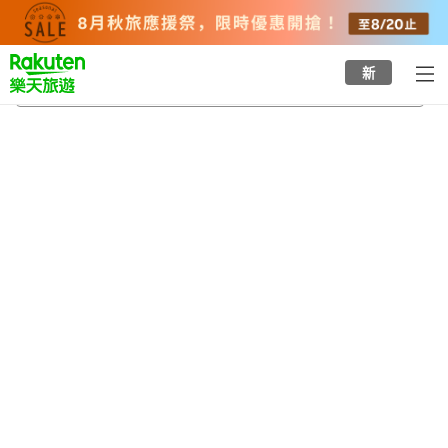
to
top
page
新
宇品三丁目站
2026/8/24
-
2026/8/25
每間
2
人
•
1
間房