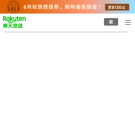
to
top
page
新
女學院前站
2026/8/21
-
2026/8/22
每間
2
人
•
1
間房