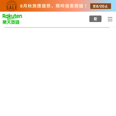
to
top
page
新
神石高原町
2026/8/23
-
2026/8/24
每間
2
人
•
1
間房