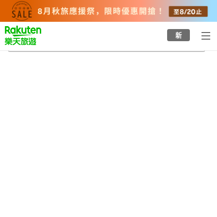
to
top
page
新
女鹿平溫泉
2026/8/21
-
2026/8/22
每間
2
人
•
1
間房