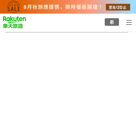
to
top
page
新
宮濱溫泉
2026/8/23
-
2026/8/24
每間
2
人
•
1
間房