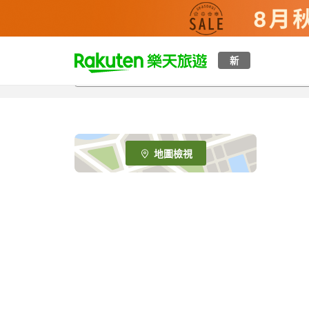
t
新
o
p
P
a
g
e
地圖檢視
_
s
e
a
r
c
h