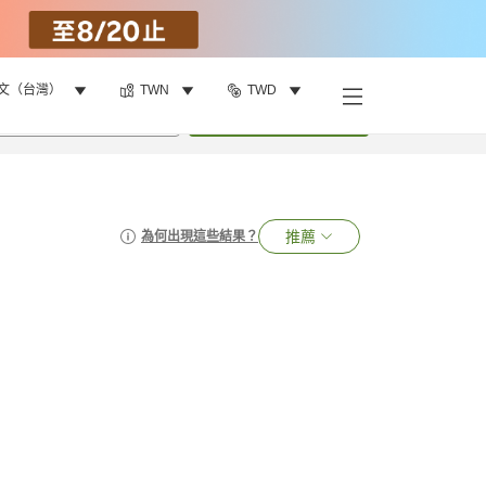
文（台灣）
TWN
TWD
•
1
間房
搜尋
推薦
為何出現這些結果？