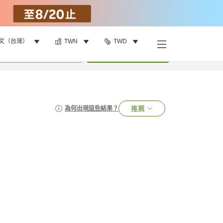
文（台灣）
TWN
TWD
•
1
間房
搜尋
推薦
為何出現這些結果？