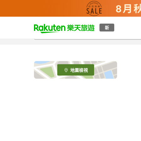
t
新
o
p
P
a
g
e
地圖檢視
_
s
e
a
r
c
h