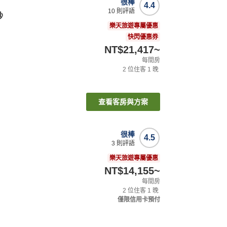
很棒
4.4
10
則評語
抄
樂天旅遊專屬優惠
快閃優惠券
NT$21,417
~
每間房
2
位住客
1
晚
查看客房與方案
很棒
4.5
3
則評語
樂天旅遊專屬優惠
NT$14,155
~
每間房
2
位住客
1
晚
僅限信用卡預付