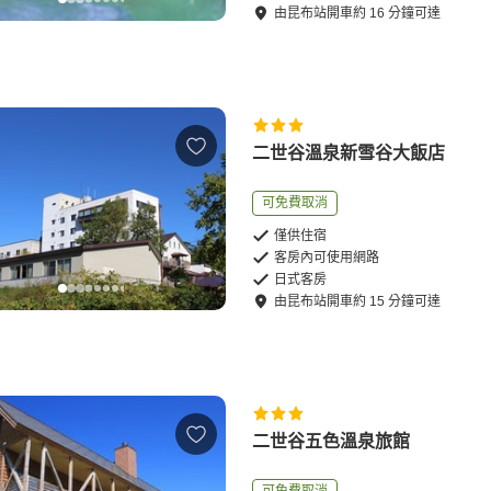
由
昆布站
開車
約
16
分鐘可達
二世谷溫泉新雪谷大飯店
可免費取消
僅供住宿
客房內可使用網路
日式客房
由
昆布站
開車
約
15
分鐘可達
二世谷五色溫泉旅館