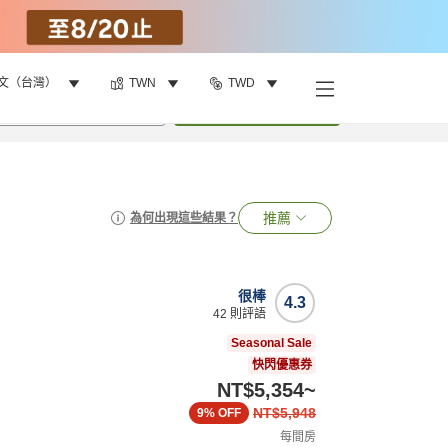
文（台灣）
TWN
TWD
•
1
間房
搜尋
推薦
為何出現這些結果？
很棒
4.3
42
則評語
Seasonal Sale
快閃優惠券
NT$5,354
~
NT$5,948
9%
OFF
每間房