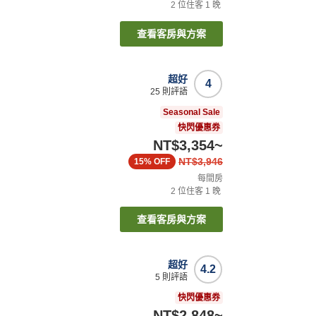
2
位住客
1
晚
查看客房與方案
超好
4
25
則評語
Seasonal Sale
快閃優惠券
NT$3,354
~
NT$3,946
15%
OFF
每間房
2
位住客
1
晚
查看客房與方案
超好
4.2
5
則評語
快閃優惠券
NT$2,848
~