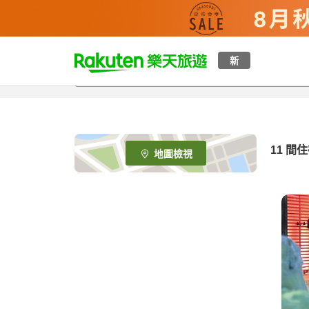
t
新
o
p
P
a
g
e
11
間住
地圖檢視
_
s
e
a
r
c
h