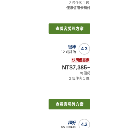
2
位住客
1
晚
僅限信用卡預付
查看客房與方案
很棒
4.3
12
則評語
快閃優惠券
NT$7,385
~
每間房
2
位住客
1
晚
查看客房與方案
超好
4.2
60
則評語