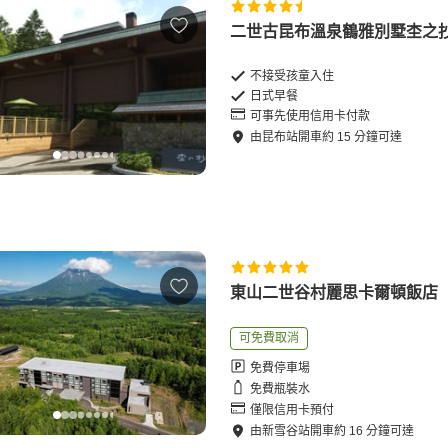
二世古昆布溫泉鶴雅別墅杢之
不接受孩童入住
日式早餐
可事先使用信用卡付款
由
昆布站
開車
約
15
分鐘可達
東山二世谷村麗思卡爾頓飯店
可免費取消
免費停車場
免費瓶裝水
僅限信用卡預付
由
新雪谷站
開車
約
16
分鐘可達