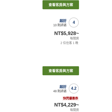
查看客房與方案
超好
4
10
則評語
NT$5,928
~
每間房
2
位住客
1
晚
查看客房與方案
超好
4.2
48
則評語
快閃優惠券
NT$4,229
~
每間房