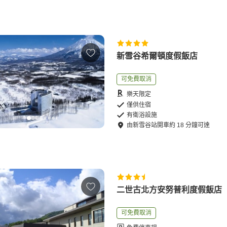
新雪谷希爾頓度假飯店
可免費取消
樂天限定
僅供住宿
有衛浴設施
由
新雪谷站
開車
約
18
分鐘可達
二世古北方安努普利度假飯店
可免費取消