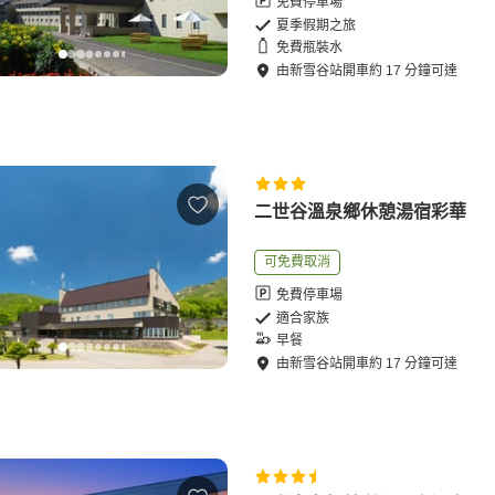
免費停車場
夏季假期之旅
免費瓶裝水
由
新雪谷站
開車
約
17
分鐘可達
二世谷溫泉鄉休憩湯宿彩華
可免費取消
免費停車場
適合家族
早餐
由
新雪谷站
開車
約
17
分鐘可達