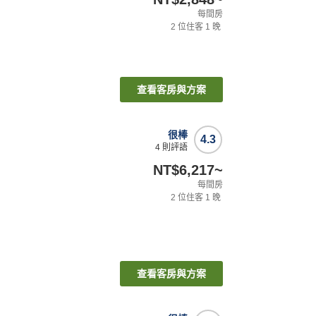
每間房
2
位住客
1
晚
查看客房與方案
很棒
4.3
4
則評語
NT$6,217
~
每間房
2
位住客
1
晚
查看客房與方案