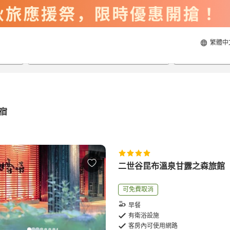
繁體中
2026/8/22
2026/8/23
每間
2
人
宿
二世谷昆布溫泉甘露之森旅館
可免費取消
早餐
有衛浴設施
客房內可使用網路