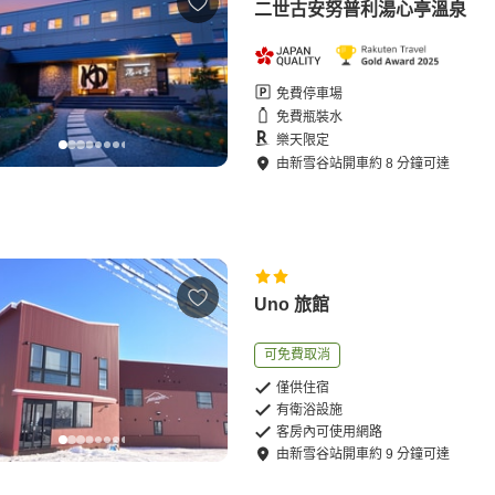
二世古安努普利湯心亭溫泉
免費停車場
免費瓶裝水
樂天限定
由
新雪谷站
開車
約
8
分鐘可達
Uno 旅館
可免費取消
僅供住宿
有衛浴設施
客房內可使用網路
由
新雪谷站
開車
約
9
分鐘可達