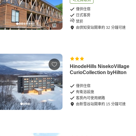
可免費取消
僅供住宿
日式客房
禁菸
由
倶知安站
開車
約
32
分鐘可達
HinodeHills NisekoVillage
CurioCollection byHilton
僅供住宿
有衛浴設施
客房內可使用網路
由
新雪谷站
開車
約
15
分鐘可達