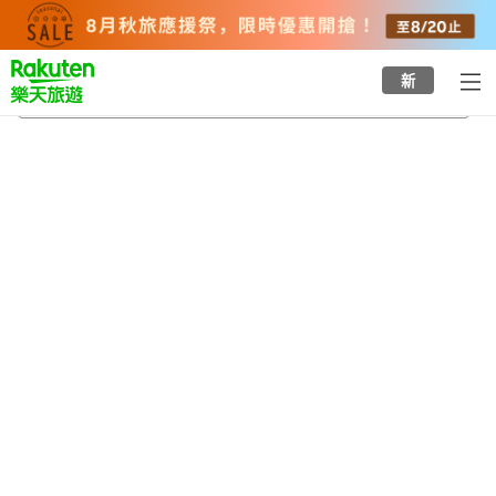
to
top
page
新
樣似町
2026/8/22
-
2026/8/23
每間
2
人
•
1
間房