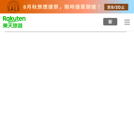
to
top
page
新
新札幌站
2026/8/22
-
2026/8/23
每間
2
人
•
1
間房