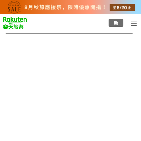
to
top
page
新
斜里町
2026/8/23
-
2026/8/24
每間
2
人
•
1
間房