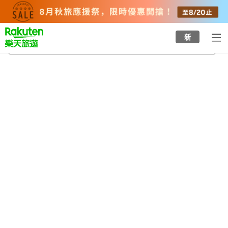
to
top
page
新
洞爺湖町
2026/8/24
-
2026/8/25
每間
2
人
•
1
間房