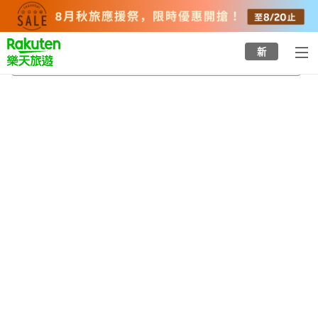
to
top
page
新
岩内溫泉
2026/8/24
-
2026/8/25
每間
2
人
•
1
間房