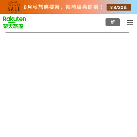
to
top
page
新
新雪谷湯本溫泉
2026/8/22
-
2026/8/23
每間
2
人
•
1
間房