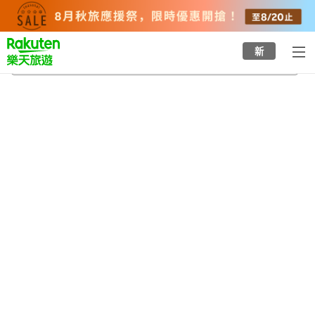
to
top
page
新
士幌溫泉
2026/8/21
-
2026/8/22
每間
2
人
•
1
間房