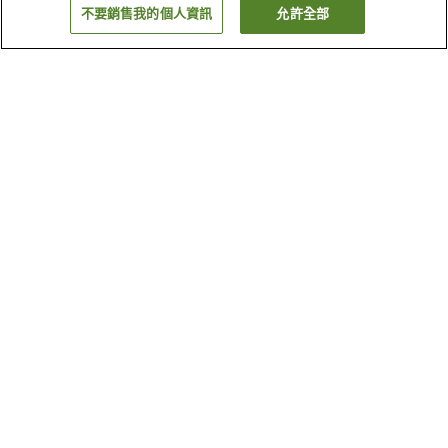
不要銷售我的個人資訊
允許全部
返回
1 間住宿
為何出現這些結果？