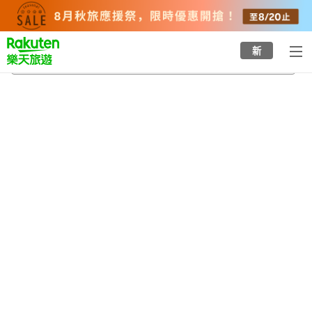
to
top
page
新
壯瞥溫泉
2026/8/22
-
2026/8/23
每間
2
人
•
1
間房