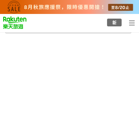
to
top
page
新
打出站
2026/8/20
-
2026/8/21
每間
2
人
•
1
間房