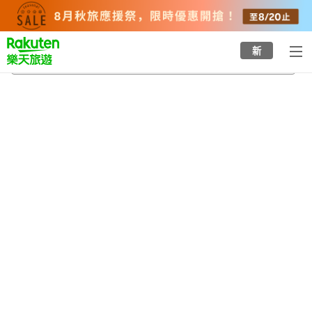
to
top
page
新
姬路文學館
2026/8/20
-
2026/8/21
每間
2
人
•
1
間房