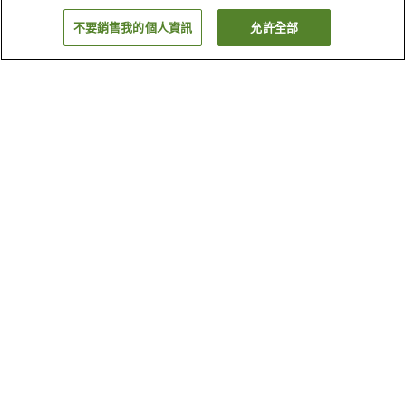
不要銷售我的個人資訊
允許全部
返回
17
間住宿
為何出現這些結果？