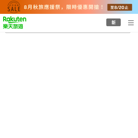
to
top
page
新
姬路市立動物園
2026/8/24
-
2026/8/25
每間
2
人
•
1
間房