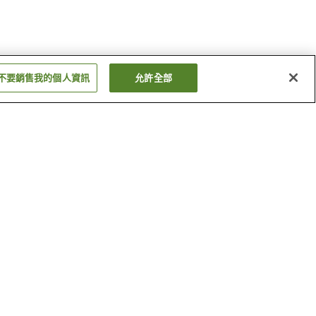
不要銷售我的個人資訊
允許全部
元町站
魚崎站
顯示更多
神戶市立王子動物園
生田神社
顯示更多