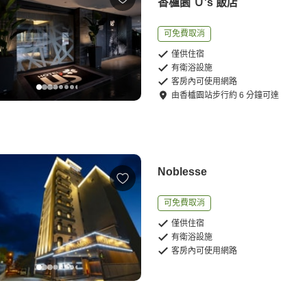
香櫨園 Ｕ's 飯店
可免費取消
僅供住宿
有衛浴設施
客房內可使用網路
由
香櫨園站
步行
約
6
分鐘可達
Noblesse
可免費取消
僅供住宿
有衛浴設施
客房內可使用網路