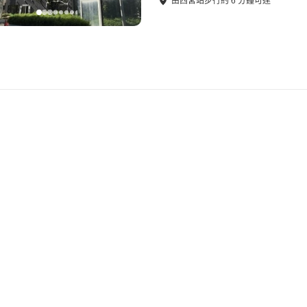
由
西宮站
步行
約
6
分鐘可達