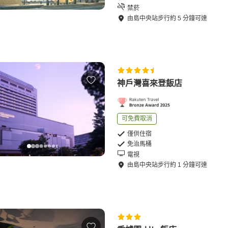
禁菸
由
島中央站
步行
約
5
分鐘可達
神戶灣喜來登飯店
可免費取消
僅供住宿
免治馬桶
電視
由
島中央站
步行
約
1
分鐘可達