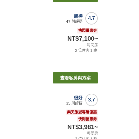
超棒
4.7
47
則評語
快閃優惠券
NT$7,100
~
每間房
2
位住客
1
晚
查看客房與方案
很好
3.7
35
則評語
樂天旅遊專屬優惠
快閃優惠券
NT$3,981
~
每間房
2
位住客
1
晚