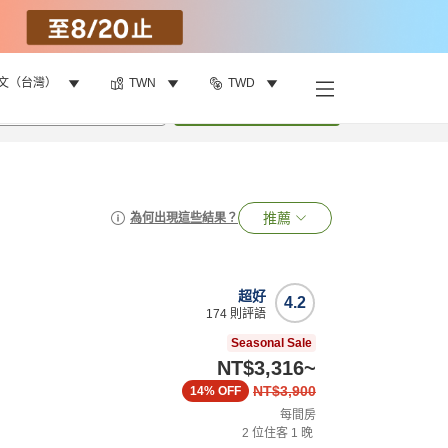
文（台灣）
TWN
TWD
•
1
間房
搜尋
推薦
為何出現這些結果？
超好
4.2
174
則評語
Seasonal Sale
NT$3,316
~
NT$3,900
14%
OFF
每間房
2
位住客
1
晚