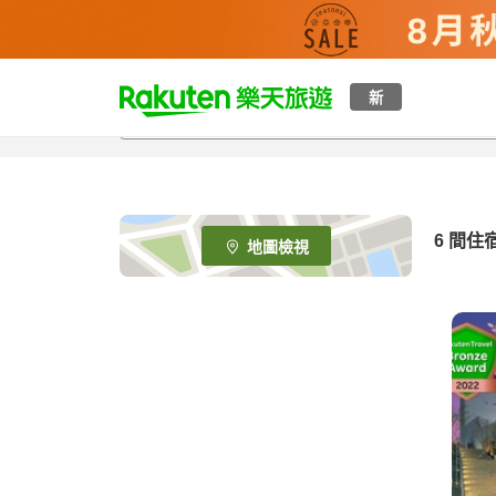
t
新
o
p
P
a
g
e
6
間住
地圖檢視
_
s
e
a
r
c
h