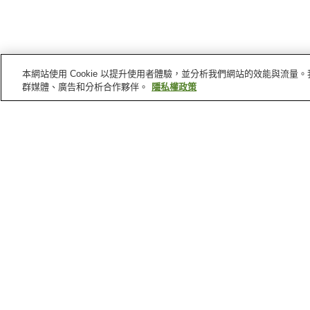
本網站使用 Cookie 以提升使用者體驗，並分析我們網站的效能與流
群媒體、廣告和分析合作夥伴。
隱私權政策
神戶
的車站
深江站
御崎公園站
苅藻站
新在家站
神戶
景點
三井 Outlet Park 瑪林匹亞
摩耶山
神戶（兵庫縣）
神戶時尚美術館
兵庫縣立美術館