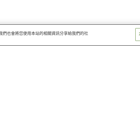
量。我們也會將您使用本站的相關資訊分享給我們的社
高速長田站
垂水站
海洋公園站
西灘站
御影站
攝津本山站
澤之鶴資料館
人與防災未來中心
橋之科學館
六甲高山植物園
神戶市立平磯海釣魚公園
湊川神社