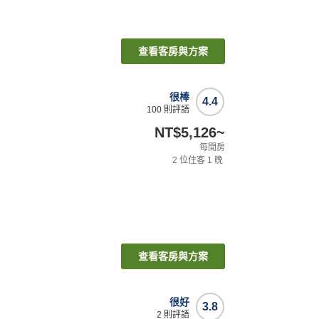
查看客房與方案
很棒
4.4
100
則評語
NT$5,126
~
每間房
2
位住客
1
晚
查看客房與方案
很好
3.8
2
則評語