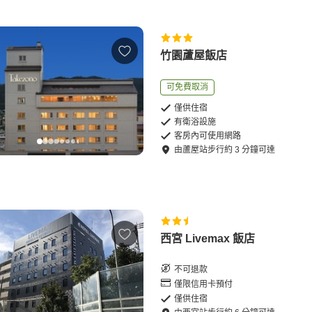
竹園蘆屋飯店
可免費取消
僅供住宿
有衛浴設施
客房內可使用網路
由
蘆屋站
步行
約
3
分鐘可達
西宮 Livemax 飯店
不可退款
僅限信用卡預付
僅供住宿