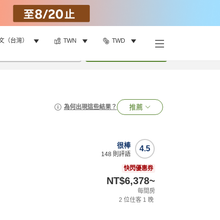
文（台灣）
TWN
TWD
•
1
間房
搜尋
推薦
為何出現這些結果？
很棒
4.5
148
則評語
快閃優惠券
NT$6,378
~
每間房
2
位住客
1
晚