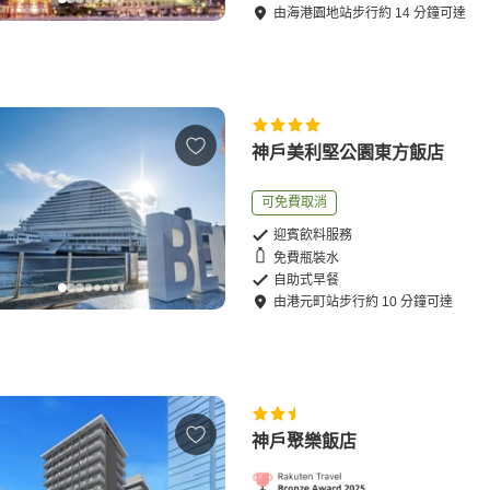
由
海港園地站
步行
約
14
分鐘可達
神戶美利堅公園東方飯店
可免費取消
迎賓飲料服務
免費瓶裝水
自助式早餐
由
港元町站
步行
約
10
分鐘可達
神戶聚樂飯店