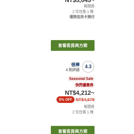
NT$5,045
~
每間房
2
位住客
1
晚
僅限信用卡預付
查看客房與方案
很棒
4.3
4
則評語
Seasonal Sale
快閃優惠券
NT$4,212
~
NT$4,679
9%
OFF
每間房
2
位住客
1
晚
查看客房與方案