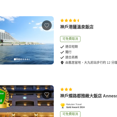
神戶港蓮溫泉飯店
可免費取消
適合短期
獨行
適合商務
由
舊居留地、大丸前站
步行
約
12
分
神戶燦路都雅緻大飯店 Annes
可免費取消