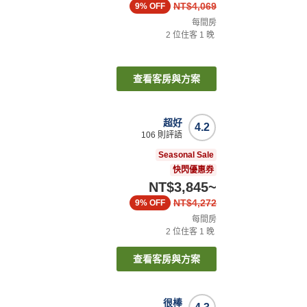
NT$4,069
9%
OFF
每間房
2
位住客
1
晚
查看客房與方案
超好
4.2
106
則評語
Seasonal Sale
快閃優惠券
NT$3,845
~
NT$4,272
9%
OFF
每間房
2
位住客
1
晚
查看客房與方案
很棒