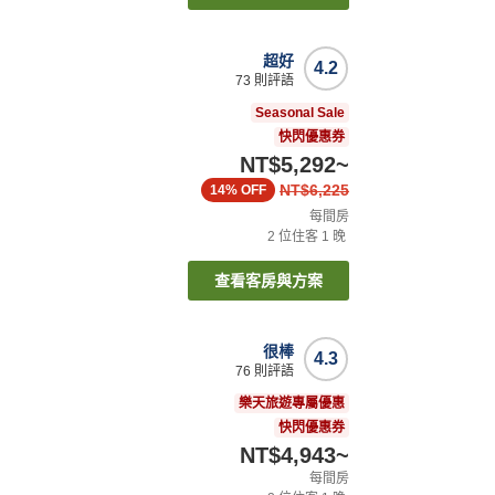
超好
4.2
73
則評語
Seasonal Sale
快閃優惠券
NT$5,292
~
NT$6,225
14%
OFF
每間房
2
位住客
1
晚
查看客房與方案
很棒
4.3
76
則評語
樂天旅遊專屬優惠
快閃優惠券
NT$4,943
~
每間房