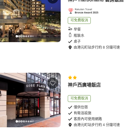
可免費取消
早餐
瓶裝水
桌子
由
港元町站
步行
約
8
分鐘可達
神戶西廣場飯店
可免費取消
僅供住宿
有衛浴設施
客房內可使用網路
由
港元町站
步行
約
4
分鐘可達