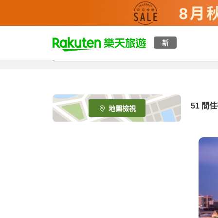
t
新
o
p
P
a
g
e
51
間住
地圖檢視
_
s
e
a
r
c
h