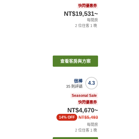
快閃優惠券
NT$19,531
~
每間房
2
位住客
1
晚
查看客房與方案
很棒
4.3
35
則評語
Seasonal Sale
快閃優惠券
NT$4,670
~
NT$5,493
14%
OFF
每間房
2
位住客
1
晚