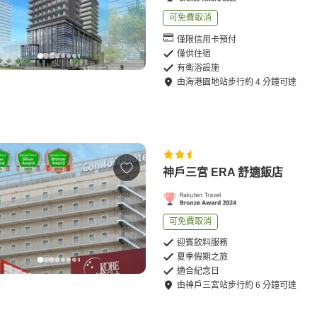
可免費取消
僅限信用卡預付
僅供住宿
有衛浴設施
由
海港園地站
步行
約
4
分鐘可達
神戶三宮 ERA 舒適飯店
可免費取消
迎賓飲料服務
夏季假期之旅
適合紀念日
由
神戶三宮站
步行
約
6
分鐘可達