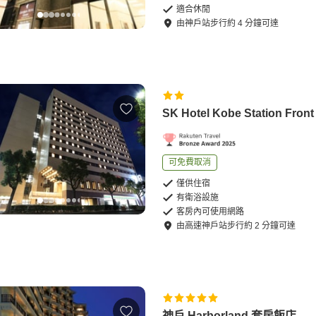
適合休閒
由
神戶站
步行
約
4
分鐘可達
SK Hotel Kobe Station Front
可免費取消
僅供住宿
有衛浴設施
客房內可使用網路
由
高速神戶站
步行
約
2
分鐘可達
神戶 Harborland 套房飯店