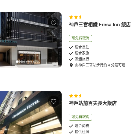
神戶三宮相鐵 Fresa Inn 飯店
可免費取消
適合長住
適合家族
團體旅行
由
神戶三宮站
步行
約
4
分鐘可達
神戶站前百夫長大飯店
可免費取消
適合商務
僅供住宿