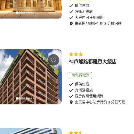
僅供住宿
有衛浴設施
客房內可使用網路
由
新開地站
步行
約
3
分鐘可達
神戶燦路都雅緻大飯店
可免費取消
僅供住宿
有衛浴設施
客房內可使用網路
由
貿易中心站
步行
約
3
分鐘可達