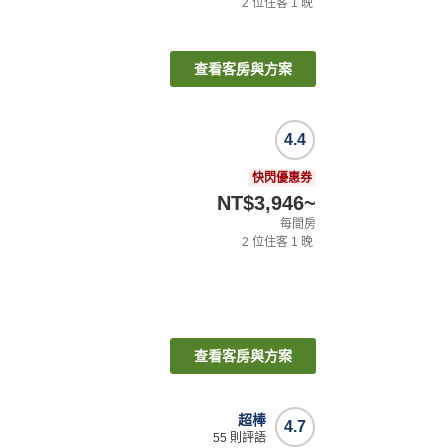
2
位住客
1
晚
查看客房與方案
4.4
快閃優惠券
NT$3,946
~
每間房
2
位住客
1
晚
查看客房與方案
超棒
4.7
55
則評語