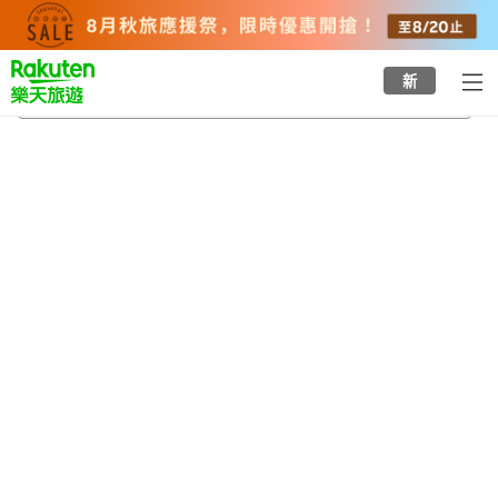
to
top
page
新
神戶三宮站
2026/8/19
-
2026/8/20
每間
2
人
•
1
間房