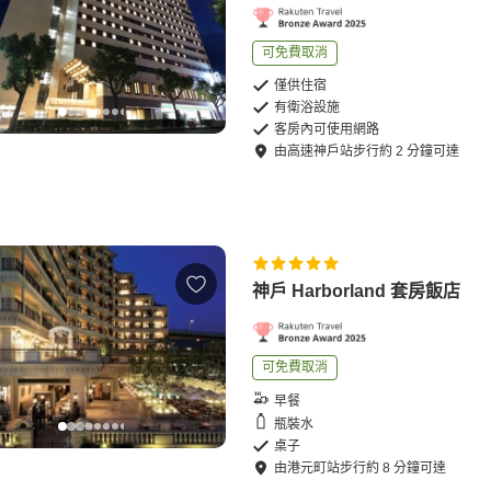
可免費取消
僅供住宿
有衛浴設施
客房內可使用網路
由
高速神戶站
步行
約
2
分鐘可達
神戶 Harborland 套房飯店
可免費取消
早餐
瓶裝水
桌子
由
港元町站
步行
約
8
分鐘可達