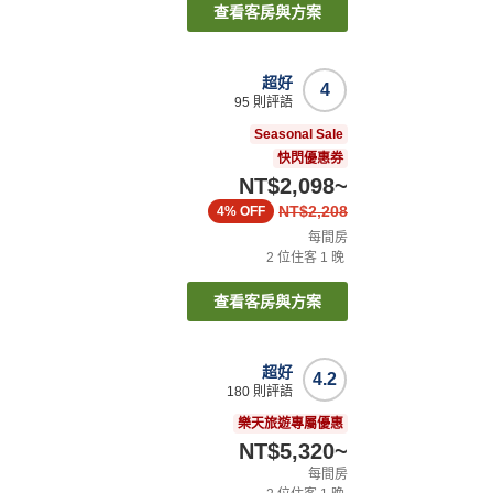
查看客房與方案
超好
4
95
則評語
Seasonal Sale
快閃優惠券
NT$2,098
~
NT$2,208
4%
OFF
每間房
2
位住客
1
晚
查看客房與方案
超好
4.2
180
則評語
樂天旅遊專屬優惠
NT$5,320
~
每間房