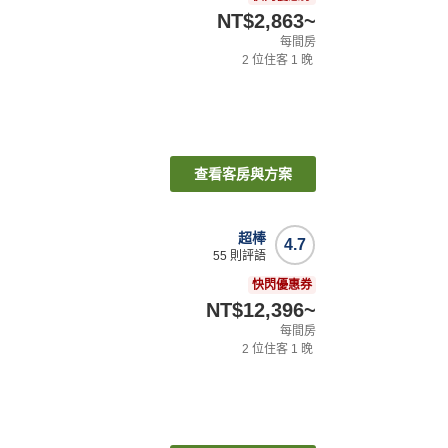
NT$2,863
~
每間房
2
位住客
1
晚
查看客房與方案
超棒
4.7
55
則評語
快閃優惠券
NT$12,396
~
每間房
2
位住客
1
晚