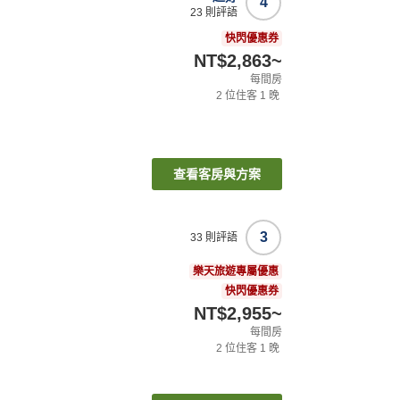
4
23
則評語
快閃優惠券
NT$2,863
~
每間房
2
位住客
1
晚
查看客房與方案
3
33
則評語
樂天旅遊專屬優惠
快閃優惠券
NT$2,955
~
每間房
2
位住客
1
晚