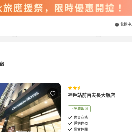
繁體中
2026/8/20
2026/8/21
每間
2
人
宿
神戶站前百夫長大飯店
可免費取消
適合商務
僅供住宿
適合休閒