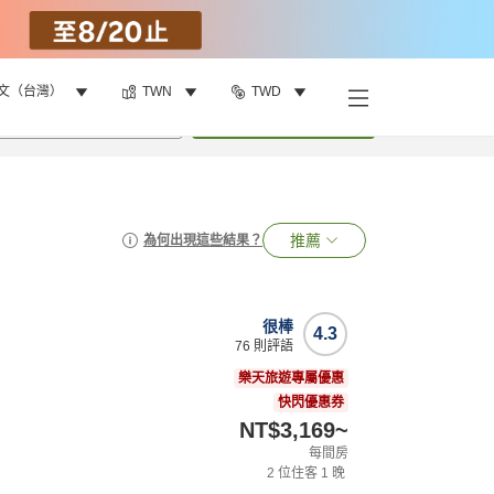
文（台灣）
TWN
TWD
•
1
間房
搜尋
推薦
為何出現這些結果？
很棒
4.3
76
則評語
樂天旅遊專屬優惠
快閃優惠券
NT$3,169
~
每間房
2
位住客
1
晚