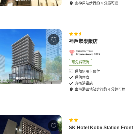
由
神戶站
步行
約
4
分鐘可達
神戶聚樂飯店
可免費取消
僅限信用卡預付
僅供住宿
有衛浴設施
由
海港園地站
步行
約
4
分鐘可達
SK Hotel Kobe Station Front