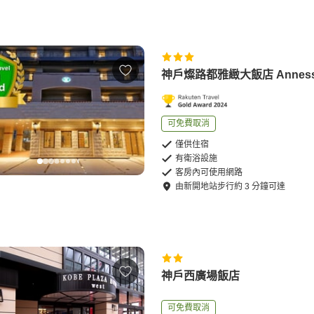
神戶燦路都雅緻大飯店 Annes
可免費取消
僅供住宿
有衛浴設施
客房內可使用網路
由
新開地站
步行
約
3
分鐘可達
神戶西廣場飯店
可免費取消