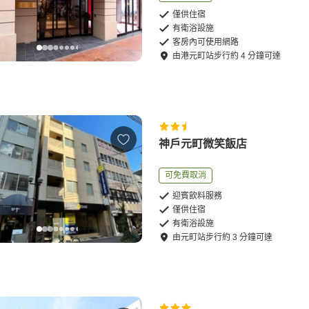
僅供住宿
有衛浴設施
客房內可使用網路
由
港元町站
步行
約
4
分鐘可達
神戶元町微笑飯店
可免費取消
迎賓飲料服務
僅供住宿
有衛浴設施
由
元町站
步行
約
3
分鐘可達