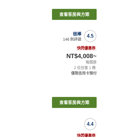
查看客房與方案
很棒
4.5
146
則評語
快閃優惠券
NT$4,008
~
每間房
2
位住客
1
晚
僅限信用卡預付
查看客房與方案
4.4
快閃優惠券