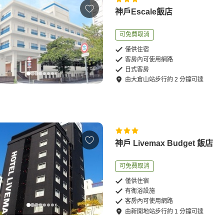
神戶Escale飯店
可免費取消
僅供住宿
客房內可使用網路
日式客房
由
大倉山站
步行
約
2
分鐘可達
神戶 Livemax Budget 飯店
可免費取消
僅供住宿
有衛浴設施
客房內可使用網路
由
新開地站
步行
約
1
分鐘可達