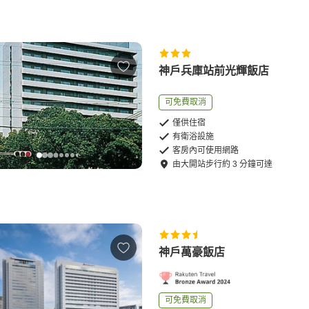
神戶兵庫站前光輝飯店
可免費取消
僅供住宿
有衛浴設施
客房內可使用網路
由
大開站
步行
約
3
分鐘可達
神戶萬豪飯店
可免費取消