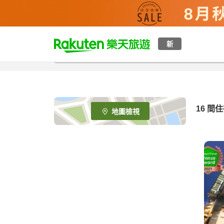
t
新
o
p
P
a
g
e
16
間住
地圖檢視
_
s
e
a
r
c
h