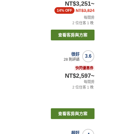
NT$3,251
~
NT$3,824
14%
OFF
每間房
2
位住客
1
晚
查看客房與方案
很好
3.6
28
則評語
快閃優惠券
NT$2,597
~
每間房
2
位住客
1
晚
查看客房與方案
超好