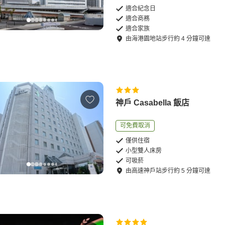
適合紀念日
適合商務
適合家族
由
海港園地站
步行
約
4
分鐘可達
神戶 Casabella 飯店
可免費取消
僅供住宿
小型雙人床房
可吸菸
由
高速神戶站
步行
約
5
分鐘可達