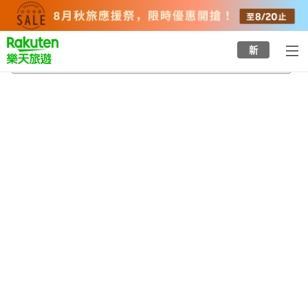
to
top
page
新
醫療中心站
2026/8/23
-
2026/8/24
每間
2
人
•
1
間房