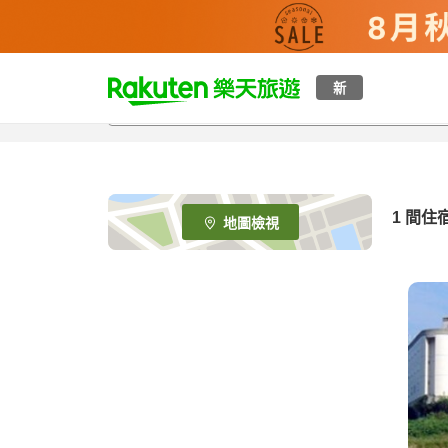
t
新
o
p
P
a
g
e
1 間住
地圖檢視
_
s
e
a
r
c
h