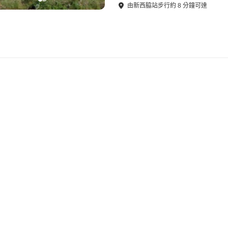
由
新西脇站
步行
約
8
分鐘可達