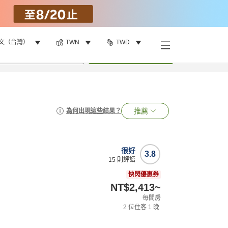
文（台灣）
TWN
TWD
•
1
間房
搜尋
推薦
為何出現這些結果？
很好
3.8
15
則評語
快閃優惠券
NT$2,413
~
每間房
2
位住客
1
晚