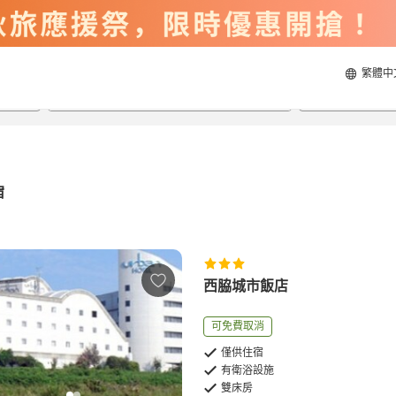
繁體中
2026/8/20
2026/8/21
每間
2
人
宿
西脇城市飯店
可免費取消
僅供住宿
有衛浴設施
雙床房