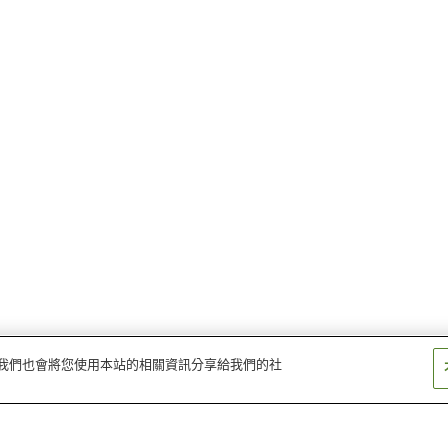
量。我們也會將您使用本站的相關資訊分享給我們的社
黒田庄站
船町口站
本黑田站