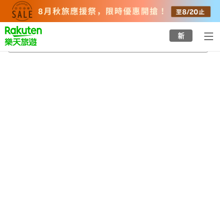
to
top
page
新
小野站
2026/8/24
-
2026/8/25
每間
2
人
•
1
間房