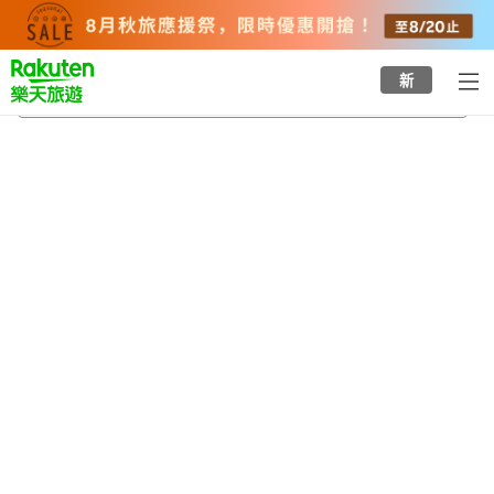
to
top
page
新
竜野站
2026/8/23
-
2026/8/24
每間
2
人
•
1
間房