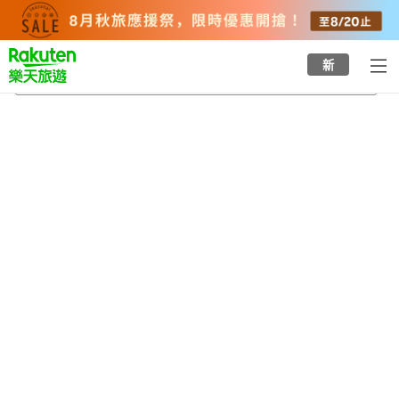
to
top
page
新
玄武洞站
2026/8/20
-
2026/8/21
每間
2
人
•
1
間房