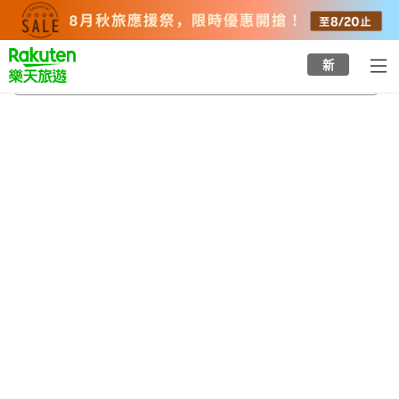
to
top
page
新
城崎溫泉
2026/8/22
-
2026/8/23
每間
2
人
•
1
間房