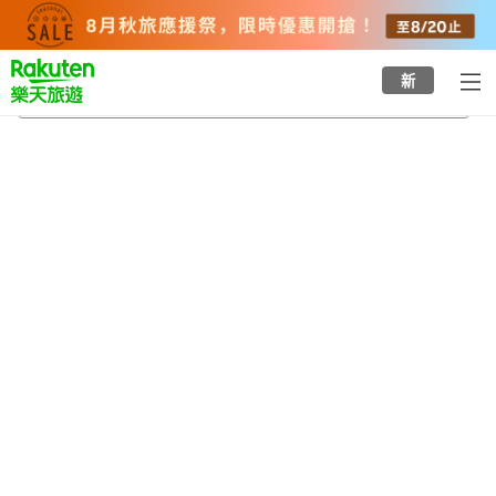
to
top
page
新
潮來
2026/8/21
-
2026/8/22
每間
2
人
•
1
間房