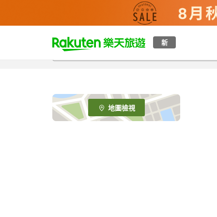
t
新
o
p
P
a
g
e
地圖檢視
_
s
e
a
r
c
h