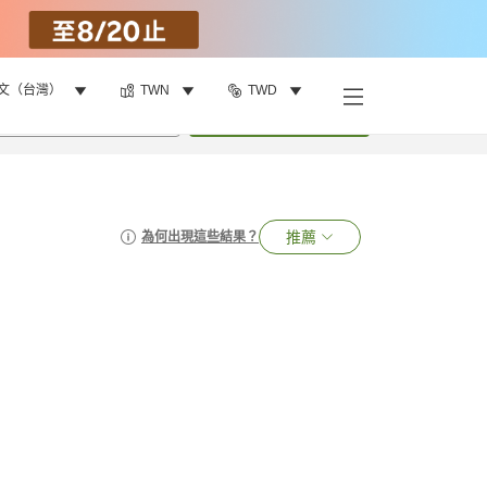
文（台灣）
TWN
TWD
•
1
間房
搜尋
推薦
為何出現這些結果？