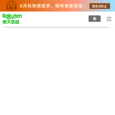
to
top
page
新
志賀之鄉溫泉
2026/8/21
-
2026/8/22
每間
2
人
•
1
間房