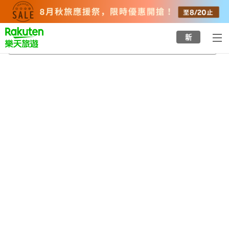
to
top
page
新
安比高原站
2026/8/20
-
2026/8/21
每間
2
人
•
1
間房