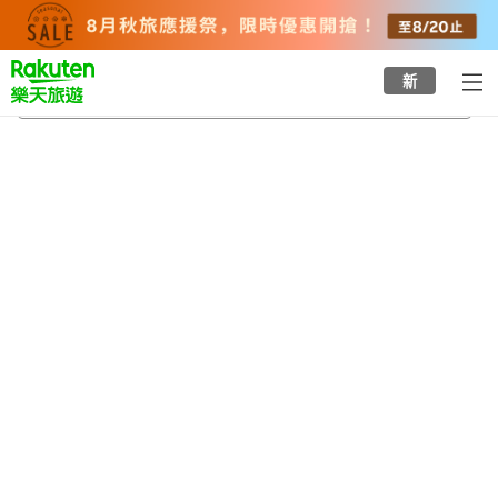
to
top
page
新
宿戶站
2026/8/23
-
2026/8/24
每間
2
人
•
1
間房