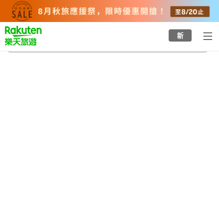
to
top
page
新
柳原站
2026/8/23
-
2026/8/24
每間
2
人
•
1
間房