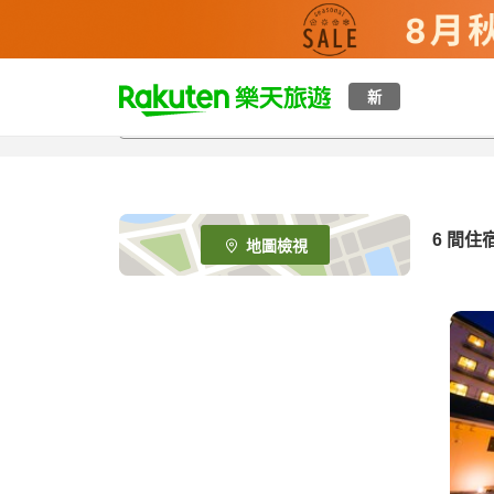
t
新
o
p
P
a
g
e
6
間住
地圖檢視
_
s
e
a
r
c
h