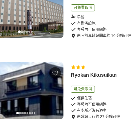
可免費取消
早餐
有衛浴設施
客房內可使用網路
由
陸前赤崎站
開車
約
10
分鐘可達
Ryokan Kikusuikan
可免費取消
僅供住宿
客房內可使用網路
有廁所／沒有浴室
由
盛站
步行
約
27
分鐘可達