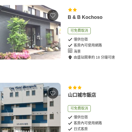
B & B Kochoso
可免費取消
僅供住宿
客房內可使用網路
海景
由
盛站
開車
約
18
分鐘可達
山口城市飯店
可免費取消
僅供住宿
客房內可使用網路
日式客房