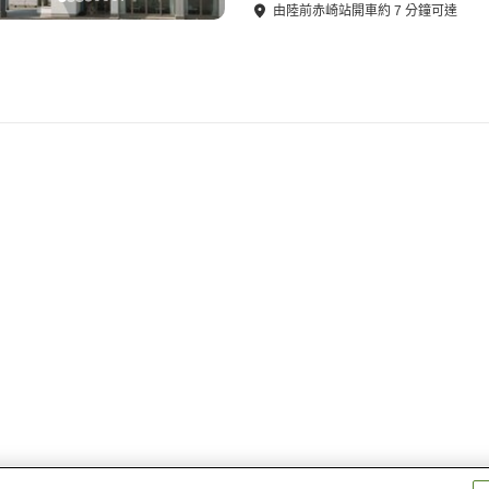
由
陸前赤崎站
開車
約
7
分鐘可達