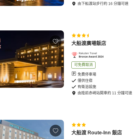
由
下船渡站
步行
約
16
分鐘可達
大船渡廣場飯店
可免費取消
免費停車場
僅供住宿
有衛浴設施
由
陸前赤崎站
開車
約
11
分鐘可達
大船渡 Route-Inn 飯店