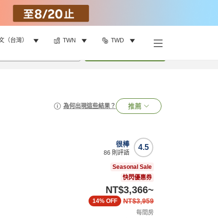
文（台灣）
TWN
TWD
•
1
間房
搜尋
推薦
為何出現這些結果？
很棒
4.5
86
則評語
Seasonal Sale
快閃優惠券
NT$3,366
~
NT$3,959
14%
OFF
每間房