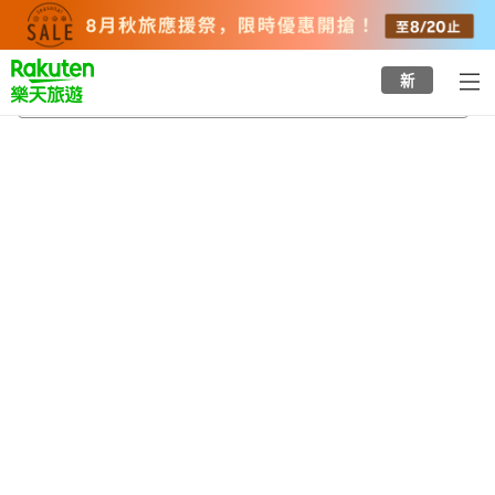
to
top
page
新
甫嶺站
2026/8/20
-
2026/8/21
每間
2
人
•
1
間房