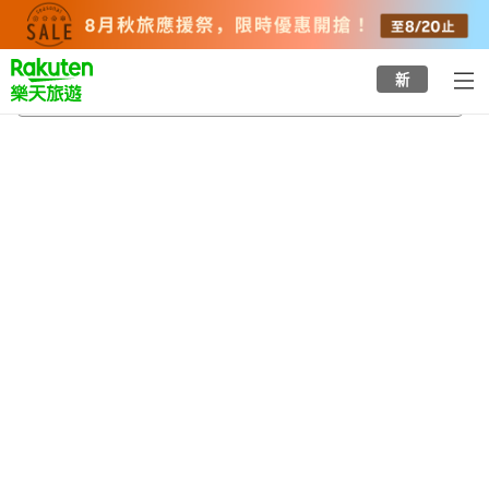
to
top
page
新
陸前高田
2026/8/22
-
2026/8/23
每間
2
人
•
1
間房