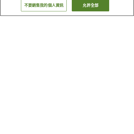
不要銷售我的個人資訊
允許全部
返回
2
間住宿
為何出現這些結果？