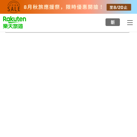
to
top
page
新
紫波町
2026/8/22
-
2026/8/23
每間
2
人
•
1
間房