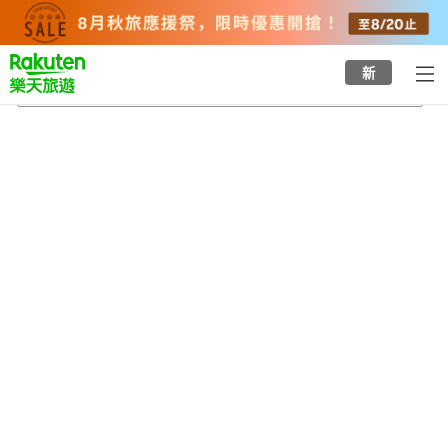
to
top
page
新
丹生站
2026/8/21
-
2026/8/22
每間
2
人
•
1
間房