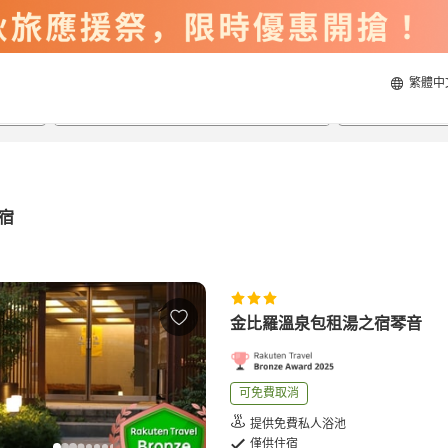
繁體中
2026/8/21
2026/8/22
每間
2
人
宿
金比羅溫泉包租湯之宿琴音
可免費取消
提供免費私人浴池
僅供住宿