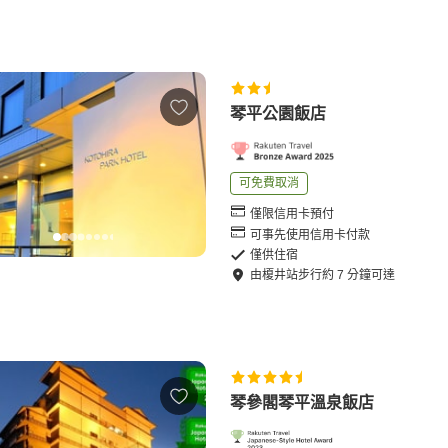
琴平公園飯店
可免費取消
僅限信用卡預付
可事先使用信用卡付款
僅供住宿
由
榎井站
步行
約
7
分鐘可達
琴參閣琴平溫泉飯店