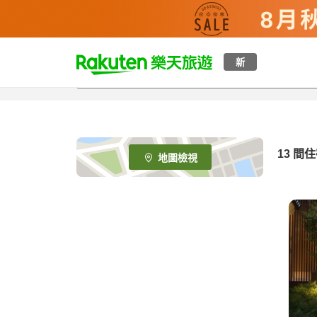
t
新
o
p
P
a
g
e
13
間住
地圖檢視
_
s
e
a
r
c
h