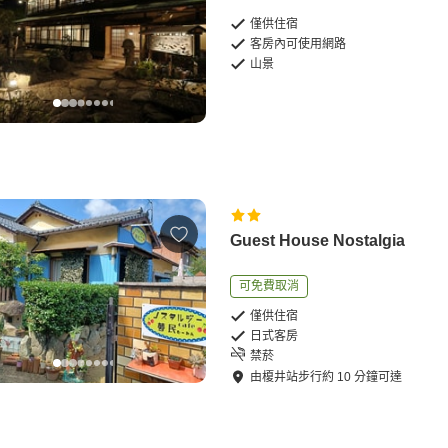
僅供住宿
客房內可使用網路
山景
Guest House Nostalgia
可免費取消
僅供住宿
日式客房
禁菸
由
榎井站
步行
約
10
分鐘可達