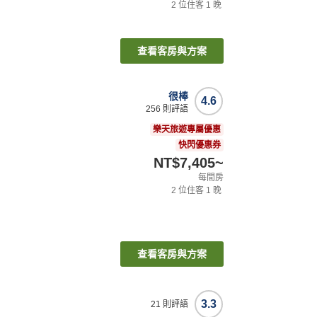
2
位住客
1
晚
查看客房與方案
很棒
4.6
256
則評語
樂天旅遊專屬優惠
快閃優惠券
NT$7,405
~
每間房
2
位住客
1
晚
查看客房與方案
3.3
21
則評語