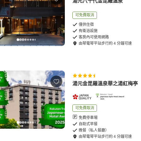
湯元八千代金毘羅溫泉
可免費取消
僅供住宿
有衛浴設施
客房內可使用網路
由
琴電琴平站
步行
約
4
分鐘可達
湯元金毘羅溫泉華之湯紅梅亭​
可免費取消
免費停車場
自助式早餐
晚餐（私人餐廳）
由
琴電琴平站
步行
約
4
分鐘可達