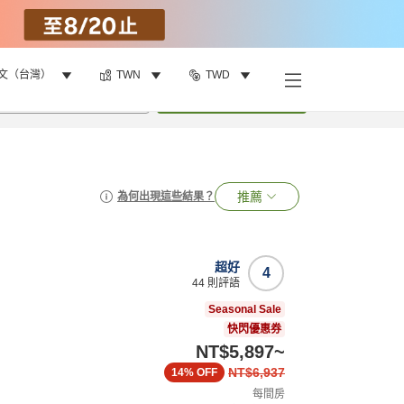
文（台灣）
TWN
TWD
•
1
間房
搜尋
推薦
為何出現這些結果？
超好
4
44
則評語
Seasonal Sale
快閃優惠券
NT$5,897
~
NT$6,937
14%
OFF
每間房