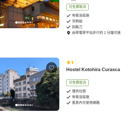
可免費取消
有衛浴設施
牙刷組
刮鬍刀
由
琴電琴平站
步行
約
2
分鐘可達
Hostel Kotohira Curasca
可免費取消
僅供住宿
有衛浴設施
客房內可使用網路