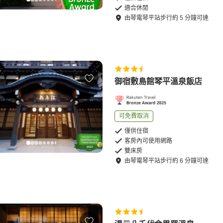
適合休閒
由
琴電琴平站
步行
約
5
分鐘可達
御宿敷島館琴平溫泉飯店
可免費取消
僅供住宿
客房內可使用網路
雙床房
由
琴電琴平站
步行
約
6
分鐘可達