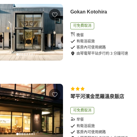
Gokan Kotohira
可免費取消
晚餐
有衛浴設施
客房內可使用網路
由
琴電琴平站
步行
約
3
分鐘可達
琴平河濱金毘羅溫泉飯店
可免費取消
早餐
有衛浴設施
客房內可使用網路