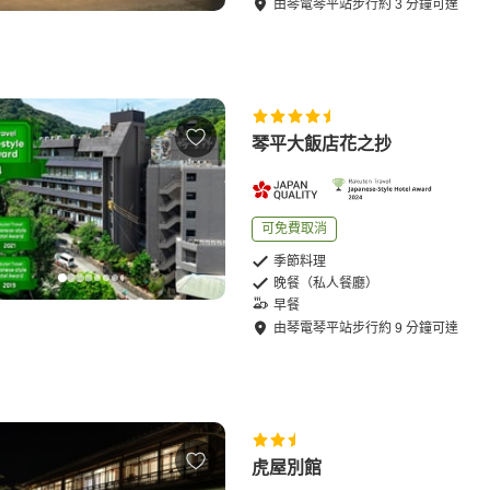
由
琴電琴平站
步行
約
3
分鐘可達
琴平大飯店花之抄
可免費取消
季節料理
晚餐（私人餐廳）
早餐
由
琴電琴平站
步行
約
9
分鐘可達
虎屋別館