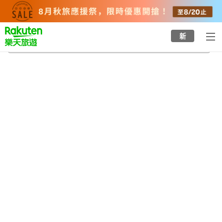
to
top
page
新
滿濃向日葵之里
2026/8/21
-
2026/8/22
每間
2
人
•
1
間房