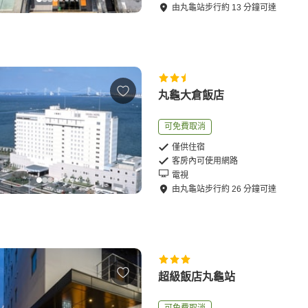
由
丸龜站
步行
約
13
分鐘可達
丸龜大倉飯店
可免費取消
僅供住宿
客房內可使用網路
電視
由
丸龜站
步行
約
26
分鐘可達
超級飯店丸龜站