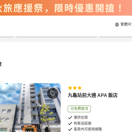
繁體中
2026/8/20
2026/8/21
每間
2
人
宿
丸龜站前大通 APA 飯店
可免費取消
僅供住宿
有衛浴設施
客房內可使用網路