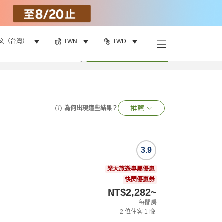
文（台灣）
TWN
TWD
•
1
間房
搜尋
推薦
為何出現這些結果？
3.9
樂天旅遊專屬優惠
快閃優惠券
NT$2,282
~
每間房
2
位住客
1
晚