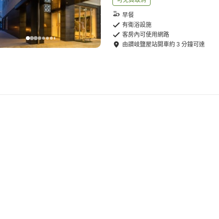
可免費取消
早餐
有衛浴設施
客房內可使用網路
由
讃岐鹽屋站
開車
約
3
分鐘可達