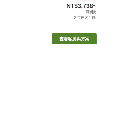
NT$3,738
~
每間房
2
位住客
1
晚
查看客房與方案