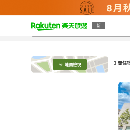
t
新
o
p
P
a
g
e
3
間住
地圖檢視
_
s
e
a
r
c
h