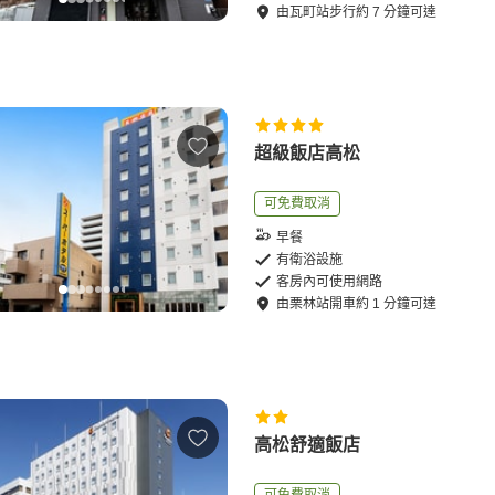
由
瓦町站
步行
約
7
分鐘可達
超級飯店高松
可免費取消
早餐
有衛浴設施
客房內可使用網路
由
栗林站
開車
約
1
分鐘可達
高松舒適飯店