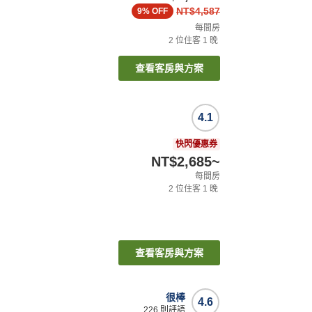
NT$4,587
9%
OFF
每間房
2
位住客
1
晚
查看客房與方案
4.1
快閃優惠券
NT$2,685
~
每間房
2
位住客
1
晚
查看客房與方案
很棒
4.6
226
則評語