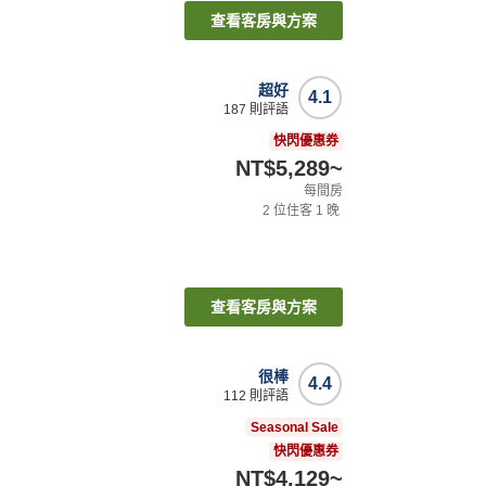
查看客房與方案
超好
4.1
187
則評語
快閃優惠券
NT$5,289
~
每間房
2
位住客
1
晚
查看客房與方案
很棒
4.4
112
則評語
Seasonal Sale
快閃優惠券
NT$4,129
~