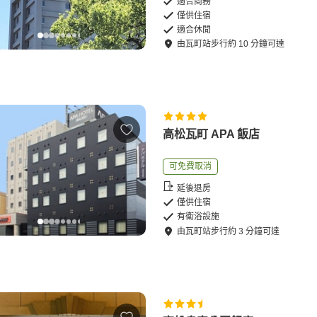
適合商務
僅供住宿
適合休閒
由
瓦町站
步行
約
10
分鐘可達
高松瓦町 APA 飯店
可免費取消
延後退房
僅供住宿
有衛浴設施
由
瓦町站
步行
約
3
分鐘可達