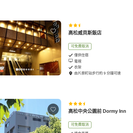
高松威貝斯飯店
可免費取消
僅供住宿
電視
衣架
由
片原町站
步行
約
9
分鐘可達
高松中央公園前 Dormy Inn
可免費取消