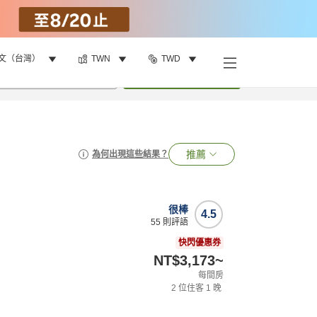
文（台灣）
TWN
TWD
•
1
間房
搜尋
推薦
為何出現這些結果？
很棒
4.5
55
則評語
快閃優惠券
NT$3,173
~
每間房
2
位住客
1
晚