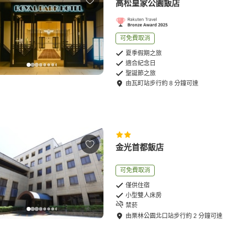
高松皇家公園飯店
可免費取消
夏季假期之旅
適合紀念日
聖誕節之旅
由
瓦町站
步行
約
8
分鐘可達
金光首都飯店
可免費取消
僅供住宿
小型雙人床房
禁菸
由
栗林公園北口站
步行
約
2
分鐘可達