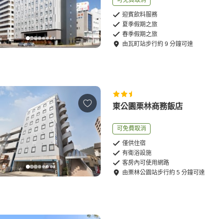
可免費取消
迎賓飲料服務
夏季假期之旅
春季假期之旅
由
瓦町站
步行
約
9
分鐘可達
東公園栗林商務飯店
可免費取消
僅供住宿
有衛浴設施
客房內可使用網路
由
栗林公園站
步行
約
5
分鐘可達