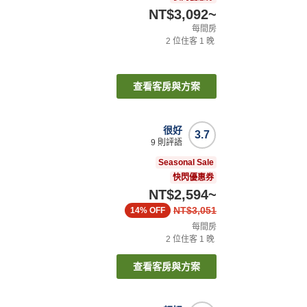
NT$3,092
~
每間房
2
位住客
1
晚
查看客房與方案
很好
3.7
9
則評語
Seasonal Sale
快閃優惠券
NT$2,594
~
NT$3,051
14%
OFF
每間房
2
位住客
1
晚
查看客房與方案