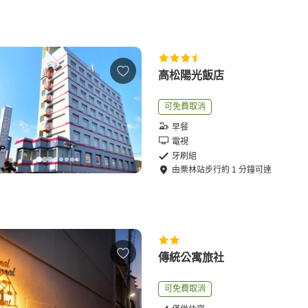
高松陽光飯店
可免費取消
早餐
電視
牙刷組
由
栗林站
步行
約
1
分鐘可達
傳統公寓旅社
可免費取消