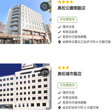
高松公園側飯店
可免費取消
僅供住宿
有衛浴設施
客房內可使用網路
由
栗林公園北口站
步行
約
8
分鐘可達
高松城市飯店
可免費取消
僅供住宿
有衛浴設施
客房內可使用網路
由
瓦町站
步行
約
9
分鐘可達