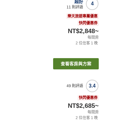
超好
4
11
則評語
樂天旅遊專屬優惠
快閃優惠券
NT$2,848
~
每間房
2
位住客
1
晚
查看客房與方案
3.4
49
則評語
快閃優惠券
NT$2,685
~
每間房
2
位住客
1
晚