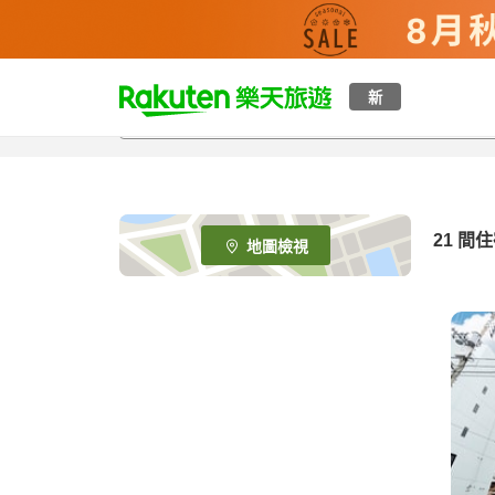
t
新
o
p
P
a
g
e
21
間住
地圖檢視
_
s
e
a
r
c
h