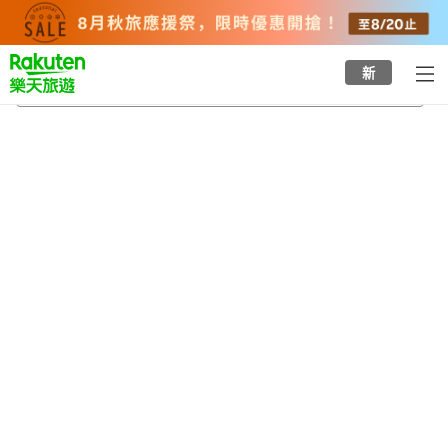
to
top
page
新
維新故鄉館
2026/8/20
-
2026/8/21
每間
2
人
•
1
間房