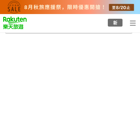
to
top
page
新
中名站
2026/8/22
-
2026/8/23
每間
2
人
•
1
間房