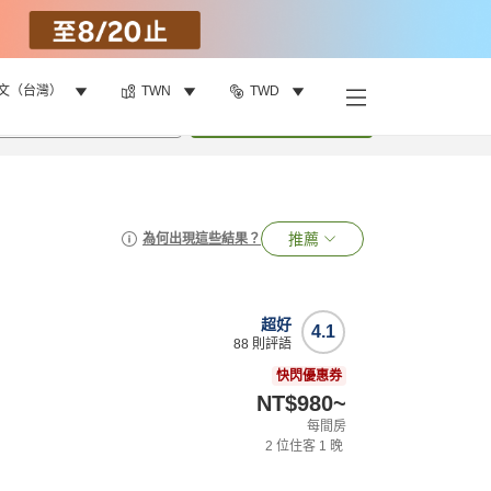
文（台灣）
TWN
TWD
•
1
間房
搜尋
推薦
為何出現這些結果？
超好
4.1
88
則評語
快閃優惠券
NT$980
~
每間房
2
位住客
1
晚