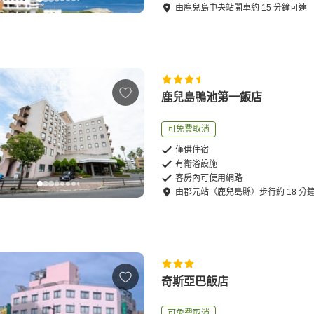
由
鹿兒島中央站
開車
約
15
分鐘可達
鹿兒島鴨池第一飯店
可免費取消
僅供住宿
有衛浴設施
客房內可使用網路
由
郡元站（鹿兒島縣）
步行
約
18
分
奇斯亞巴飯店
可免費取消