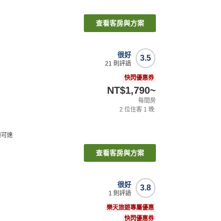
查看客房與方案
很好
3.5
21
則評語
快閃優惠券
NT$1,790
~
每間房
2
位住客
1
晚
鐘可達
查看客房與方案
很好
3.8
1
則評語
樂天旅遊專屬優惠
快閃優惠券