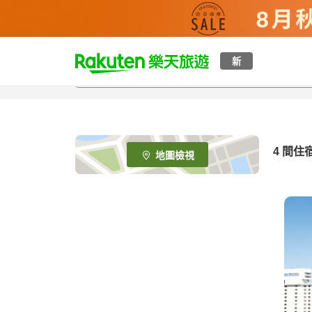
t
新
o
p
P
a
g
e
4
間住
地圖檢視
_
s
e
a
r
c
h