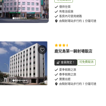
僅供住宿
有衛浴設施
客房內可使用網路
由
騎射場站
步行
約
1
分鐘可達
鹿兒島第一騎射場飯店
可免費取消
會員限定！
夏季假期之旅
春季假期之旅
寶寶出遊
由
騎射場站
步行
約
7
分鐘可達