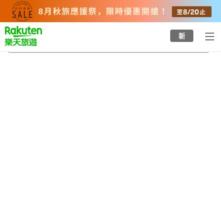
to
top
page
新
石燈籠通站
2026/8/20
-
2026/8/21
每間
2
人
•
1
間房